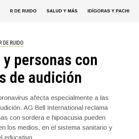
R DE RUIDO
SALUD Y MÁS
IDÍGORAS Y PACHI
R DE RUIDO
 y personas con
s de audición
oronavirus afecta especialmente a las
dición. AG Bell International reclama
nas con sordera e hipoacusia pueden
n los medios, en el sistema sanitario y
l educativo.