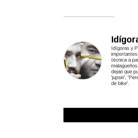
Idígor
Idígoras y P
importantes 
técnica a pa
malagueños,
dejan que pub
'jupsin', 'Pé
de bike'.