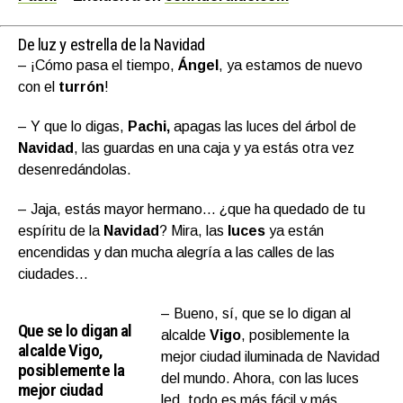
De luz y estrella de la Navidad
– ¡Cómo pasa el tiempo,
Ángel
, ya estamos de nuevo
con el
turrón
!
– Y que lo digas,
Pachi,
apagas las luces del árbol de
Navidad
, las guardas en una caja y ya estás otra vez
desenredándolas.
– Jaja, estás mayor hermano… ¿que ha quedado de tu
espíritu de la
Navidad
? Mira, las
luces
ya están
encendidas y dan mucha alegría a las calles de las
ciudades…
– Bueno, sí, que se lo digan al
Que se lo digan al
alcalde
Vigo
, posiblemente la
alcalde Vigo,
mejor ciudad iluminada de Navidad
posiblemente la
del mundo. Ahora, con las luces
mejor ciudad
led, todo es más fácil y más