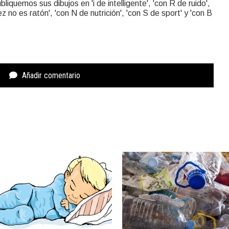
liquemos sus dibujos en 'i de intelligente', 'con R de ruido',
rez no es ratón', 'con N de nutrición', 'con S de sport' y 'con B
Añadir comentario