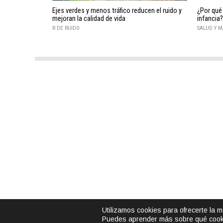
Ejes verdes y menos tráfico reducen el ruido y
¿Por qué 
mejoran la calidad de vida
infancia?
R DE RUIDO
SALUD Y M
Utilizamos cookies para ofrecerte la 
Puedes aprender más sobre qué cooki