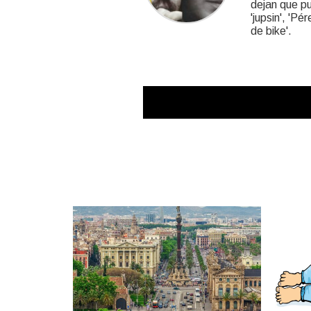
dejan que pub
'jupsin', 'Pé
de bike'.