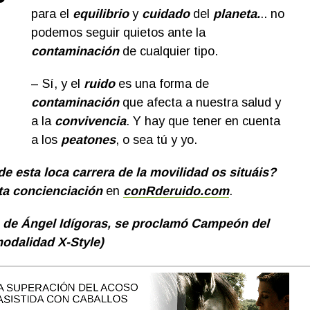
para el
equilibrio
y
cuidado
del
planeta.
.. no
podemos seguir quietos ante la
contaminación
de cualquier tipo.
– Sí, y el
ruido
es una forma de
contaminación
que afecta a nuestra salud y
a la
convivencia
. Y hay que tener en cuenta
a los
peatones
, o sea tú y yo.
de esta loca carrera de la movilidad os situáis?
ta concienciación
en
conRderuido.com
.
o de Ángel Idígoras, se proclamó Campeón del
odalidad X-Style)