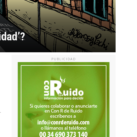
idad’?
PUBLICIDAD