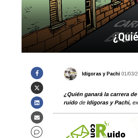
¿Quié
Idígoras y Pachi
01/03/
¿Quién ganará la carrera de
ruido
de
Idígoras y Pachi,
ex