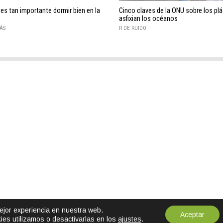
es tan importante dormir bien en la
Cinco claves de la ONU sobre los pl
asfixian los océanos
ÁS
R DE RUIDO
mejor experiencia en nuestra web.
Aceptar
es utilizamos o desactivarlas en los
ajustes
.