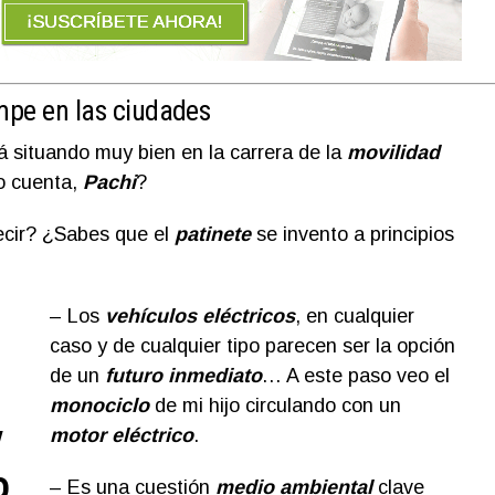
umpe en las ciudades
á situando muy bien en la carrera de la
movilidad
o cuenta,
Pachi
?
decir? ¿Sabes que el
patinete
se invento a principios
– Los
vehículos eléctricos
, en cualquier
caso y de cualquier tipo parecen ser la opción
de un
futuro inmediato
… A este paso veo el
monociclo
de mi hijo circulando con un
y
motor eléctrico
.
o
– Es una cuestión
medio ambiental
clave