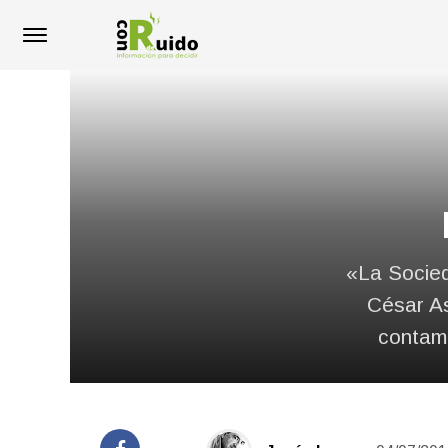
«La Socied
César As
contami