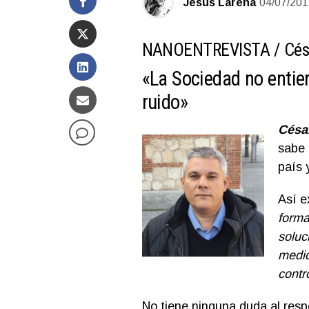
Jesús Larena
04/07/201
NANOENTREVISTA /
Cés
«La Sociedad no entie
ruido»
Césa
sabe
país 
Así e
forma
soluc
medic
contr
No tiene ninguna duda al res