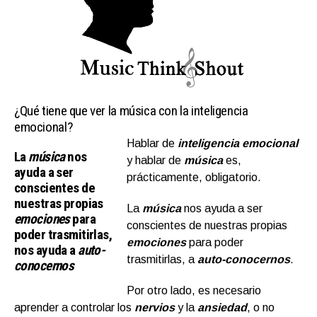
¿Qué tiene que ver la música con la inteligencia
emocional?
Hablar de
inteligencia emocional
La
música
nos
y hablar de
música
es,
ayuda a ser
prácticamente, obligatorio.
conscientes de
nuestras propias
La
música
nos ayuda a ser
emociones
para
conscientes de nuestras propias
poder trasmitirlas,
emociones
para poder
nos ayuda a
auto-
trasmitirlas, a
auto-conocernos
.
conocernos
Por otro lado, es necesario
aprender a controlar los
nervios
y la
ansiedad
, o no