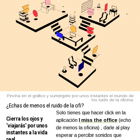
Pincha en el gráfico y sumérgete por unos instantes el mundo de
los ruido de la oficina.
¿Echas de menos el ruido de la ofi?
Solo tienes que hacer click en la
Cierra los ojos y
aplicación
I miss the office
(echo
‘viajarás’ por unos
de menos la oficina) , darle al play
instantes a la vida
esperar a percibir sonidos que
real