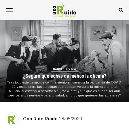
NANOENTREVISTA
¿Seguro que echas de menos la oficina?
Tras todo este tiempo de confinamiento en casa por la pandemia de COVID-
19, ¿estás entre las personas que desean volver a la rutina diaria, al
bullicio, al estrés y a soportar a tu jefe o jefa? ¿Y lo que es puede ser aún
peor para tus nervios y para tu salud, al ruido que generan tus adlateres?
Con R de Ruido
28/05/2020