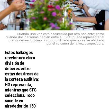
Cuando una voz está oscurecida por otro hablante, como
cuando dos personas hablan entre sí, STG puede representar al
orador deseado como un todo unificado que no se ve afectado
por el volumen de la voz competidora.
Estos hallazgos
revelan una clara
división de
deberes entre
estas dos áreas de
la corteza auditiva:
HG representa,
mientras que STG
selecciona. Todo
sucede en
alrededor de 150