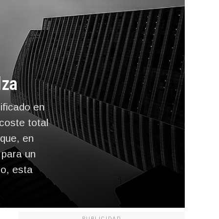
lza
rificado en
coste total
rque, en
 para un
go, esta
PUBLICIDAD