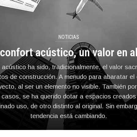
NOTICIAS
 confort acústico, un valor en a
 acústico ha sido, tradicionalmente, el valor sac
tos de construcción. A menudo para abaratar el 
yecto, al ser un elemento no visible. También po
casos, se ha querido dotar a espacios creados
nado uso, de otro distinto al original. Sin embar
tendencia está cambiando.