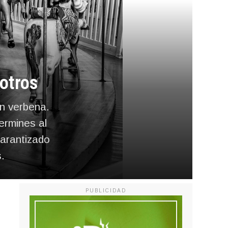
otros
an verbena.
ermines al
garantizado
.
PUBLICIDAD