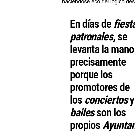
haciéndose eco del lógico des
En días de
fiest
patronales
, se
levanta la mano
precisamente
porque los
promotores de
los
conciertos
y
bailes
son los
propios
Ayunta