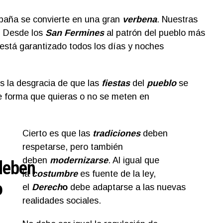
paña se convierte en una gran
verbena
. Nuestras
. Desde los
San Fermines
al patrón del pueblo más
está garantizado todos los días y noches
s la desgracia de que las
fiestas
del
pueblo
se
de forma que quieras o no se meten en
Cierto es que las
tradiciones
deben
respetarse, pero también
deben
modernizarse
. Al igual que
eben
la
costumbre
es fuente de la ley,
o
el
Derech
o
debe adaptarse a las nuevas
realidades sociales.