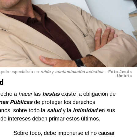
gado especialista en
ruido
y
contaminación acústica
–
Foto Jesús
Umbría
ad
erecho a
hacer
las
fiestas
existe la obligación de
nes Públicas
de proteger los derechos
nos, sobre todo la
salud
y la
intimidad
en sus
 de intereses deben primar estos últimos.
Sobre todo, debe imponerse el no causar