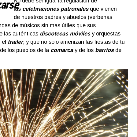
No debe ser igual la regulación de
arse
las
celebraciones patronales
que vienen
de nuestros padres y abuelos (verbenas
das de músicos sin mas útiles que sus
ue las auténticas
discotecas móviles
y orquestas
n el
trailer
, y que no solo amenizan las fiestas de tu
s de los pueblos de la
comarca
y de los
barrios
de