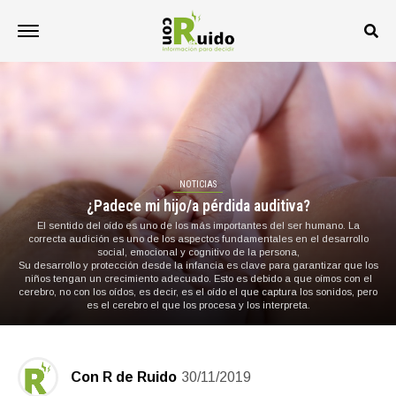
NOTICIAS
¿Padece mi hijo/a pérdida auditiva?
El sentido del oído es uno de los más importantes del ser humano. La
correcta audición es uno de los aspectos fundamentales en el desarrollo
social, emocional y cognitivo de la persona,
Su desarrollo y protección desde la infancia es clave para garantizar que los
niños tengan un crecimiento adecuado. Esto es debido a que oímos con el
cerebro, no con los oídos, es decir, es el oído el que captura los sonidos, pero
es el cerebro el que los procesa y los interpreta.
Con R de Ruido
30/11/2019