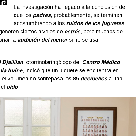
ra
La investigación ha llegado a la conclusión de
que los
padres
, probablemente, se terminen
acostumbrando a los
ruidos de los juguetes
generen ciertos niveles de
estrés
, pero muchos de
añar la
audición del menor
si no se usa
Djalilian
, otorrinolaringólogo del
Centro Médico
ia Irvine
, indicó que un juguete se encuentra en
o el volumen no sobrepasa los
85
decibelios
a una
el
oído
.