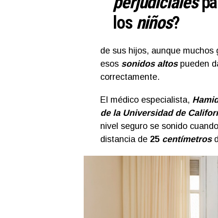
perjudiciales
pa
los
niños
?
de sus hijos, aunque muchos 
esos
sonidos altos
pueden d
correctamente.
El médico especialista,
Hamid 
de la Universidad de Californ
nivel seguro se sonido cuand
distancia de
25
centímetro
s
d