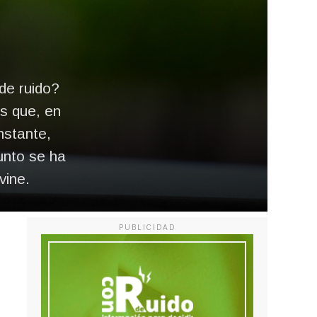
de ruido?
es que, en
nstante,
unto se ha
vine.
PUBLICIDAD