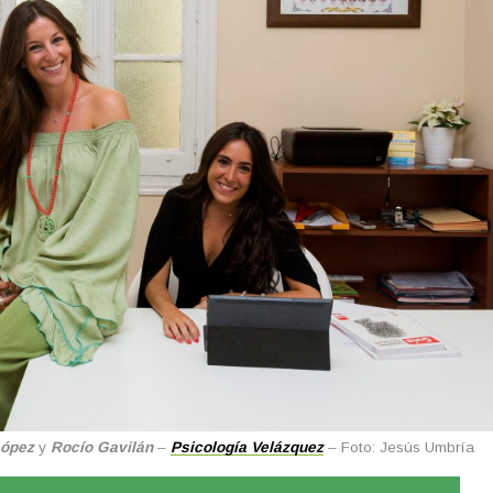
Lópe
z
y
Rocío Gavilán
–
Psicología Velázquez
– Foto: Jesús Umbría