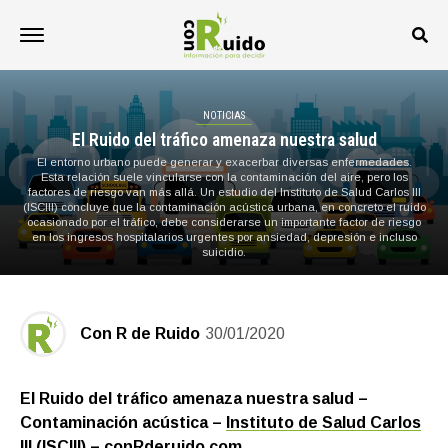
NOTICIAS
El Ruido del tráfico amenaza nuestra salud
El entorno urbano puede generar y exacerbar diversas enfermedades.
Esta relación suele vincularse con la contaminación del aire, pero los
factores de riesgo van más allá. Un estudio del Instituto de Salud Carlos III
(ISCIII) concluye que la contaminación acústica urbana, en concreto el ruido
ocasionado por el tráfico, debe considerarse un importante factor de riesgo
en los ingresos hospitalarios urgentes por ansiedad, depresión e incluso
suicidio.
Con R de Ruido
30/01/2020
El Ruido del tráfico amenaza nuestra salud –
Contaminación acústica –
Instituto de Salud Carlos
III (ISCIII)
–
conRderuido.com