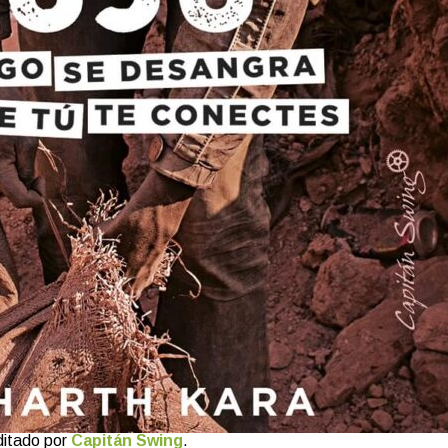
ditado por
Capitán Swin
g
.