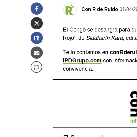
Con R de Ruido
01/04/2
El Congo se desangra para que
Rojo’, de
Siddharth Kara
, edi
Te lo contamos en
conRderu
I
PDGrupo.com
con informació
convivencia.