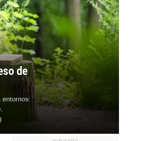
peso de
a entornos
.
)
PUBLICIDAD