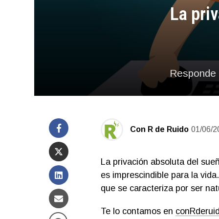
La pri
Responde e
Con R de Ruido
01/06/2
La privación absoluta del su
es imprescindible para la vid
que se caracteriza por ser natu
Te lo contamos en
conRderui