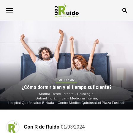
SALUD Y MÁS
¿Cómo dormir bien y el tiempo suficiente?
Marina Torres Lorente – Psicología,
Gabriel Inclán Iribar – Medicina Interna,
Hospital Quirónsalud Bizkaia – Centro Médico Quirónsalud Plaza Euskadi
Con R de Ruido
01/03/2024