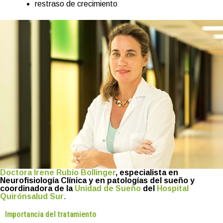
restraso de crecimiento
Doctora Irene Rubio Bollinger
, especialista en
Neurofisiología Clínica y en patologías del sueño y
coordinadora de la
Unidad de Sueño
del
Hospital
Quirónsalud Sur
.
Importancia del tratamiento