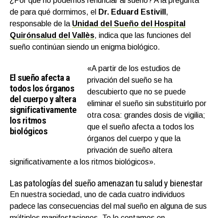
¿Por qué no podemos renunciar al sueño? A la pregunta
de para qué dormimos, el
Dr. Eduard Estivill
,
responsable de la
Unidad del Sueño del Hospital
Quirónsalud del Vallès
, indica que las funciones del
sueño continúan siendo un enigma biológico.
«A partir de los estudios de
El sueño afecta a
privación del sueño se ha
todos los órganos
descubierto que no se puede
del cuerpo y altera
eliminar el sueño sin substituirlo por
significativamente
otra cosa: grandes dosis de vigilia;
los ritmos
que el sueño afecta a todos los
biológicos
órganos del cuerpo y que la
privación de sueño altera
significativamente a los ritmos biológicos».
Las patologías del sueño amenazan tu salud y bienestar
En nuestra sociedad, uno de cada cuatro individuos
padece las consecuencias del mal sueño en alguna de sus
múltiples manifestaciones. Te lo contamos en