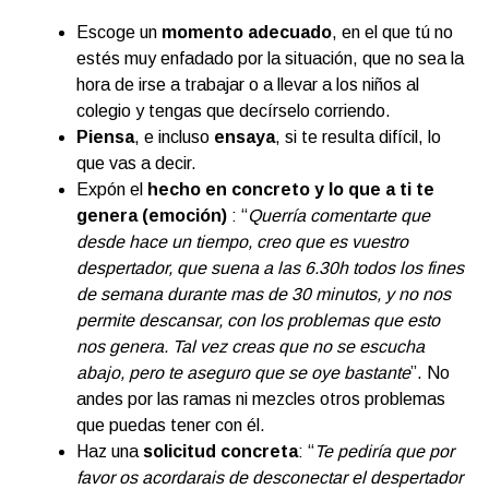
Escoge un
momento adecuado
, en el que tú no
estés muy enfadado por la situación, que no sea la
hora de irse a trabajar o a llevar a los niños al
colegio y tengas que decírselo corriendo.
Piensa
, e incluso
ensaya
, si te resulta difícil, lo
que vas a decir.
Expón el
hecho en concreto y lo que a ti te
genera (emoción)
: “
Querría comentarte que
desde hace un tiempo, creo que es vuestro
despertador, que suena a las 6.30h todos los fines
de semana durante mas de 30 minutos, y no nos
permite descansar, con los problemas que esto
nos genera. Tal vez creas que no se escucha
abajo, pero te aseguro que se oye bastante
”. No
andes por las ramas ni mezcles otros problemas
que puedas tener con él.
Haz una
solicitud concreta
: “
Te pediría que por
favor os acordarais de desconectar el despertador