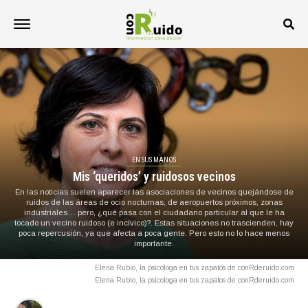
EN SUS MANOS
Mis ‘queridos’ y ruidosos vecinos
En las noticias suelen aparecer las asociaciones de vecinos quejándose de
ruidos de las áreas de ocio nocturnas, de aeropuertos próximos, zonas
industriales… pero, ¿qué pasa con el ciudadano particular al que le ha
tocado un vecino ruidoso (e incívico)?. Estas situaciones no trascienden, hay
poca repercusión, ya que afecta a poca gente. Pero esto no lo hace menos
importante.
Elena Rubio, la psicologa en tus zapatos de conRderuido.com
Elena Rubio, la psicologa en tus zapatos de conRderuido.com