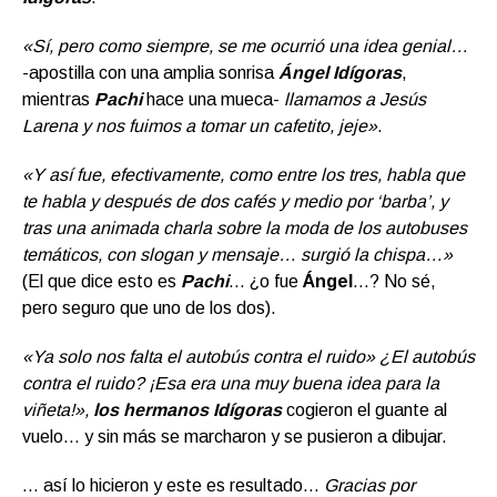
«Sí, pero como siempre, se me ocurrió una idea genial…
-apostilla con una amplia sonrisa
Ángel
Idígoras
,
mientras
Pachi
hace una mueca-
llamamos a Jesús
Larena y nos fuimos a tomar un cafetito, jeje»
.
«Y así fue, efectivamente, como entre los tres, habla que
te habla y después de dos cafés y medio por ‘barba’, y
tras una animada charla sobre la moda de los autobuses
temáticos, con slogan y mensaje… surgió la chispa…»
(El que dice esto es
Pachi
… ¿o fue
Ángel
…? No sé,
pero seguro que uno de los dos).
«Ya solo nos falta el autobús contra el ruido» ¿El autobús
contra el ruido? ¡Esa era una muy buena idea para la
viñeta!»,
los hermanos Idígoras
cogieron el guante al
vuelo… y sin más se marcharon y se pusieron a dibujar.
… así lo hicieron y este es resultado…
Gracias por