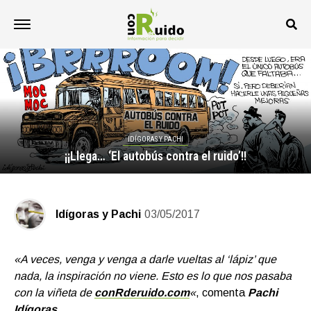
IDÍGORAS Y PACHI
¡¡Llega… ‘El autobús contra el ruido’!!
Idígoras y Pachi
03/05/2017
«A veces, venga y venga a darle vueltas al ‘lápiz’ que
nada, la inspiración no viene. Esto es lo que nos pasaba
con la viñeta de
conRderuido.com
«
, comenta
Pachi
Idígora
s
.