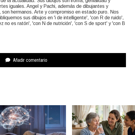
de la actualidad. Sus dibujos son ironía, genialidad y
rtes iguales. Angel y Pachi, además de dibujantes y
 son hermanos. Arte y compromiso en estado puro. Nos
liquemos sus dibujos en 'i de intelligente', 'con R de ruido',
rez no es ratón', 'con N de nutrición', 'con S de sport' y 'con B
Añadir comentario