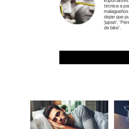
importantes 
técnica a pa
malagueños,
dejan que pub
'jupsin', 'Pé
de bike'.