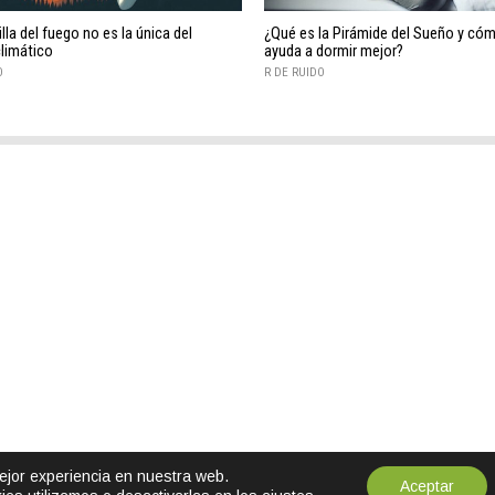
lla del fuego no es la única del
¿Qué es la Pirámide del Sueño y có
limático
ayuda a dormir mejor?
O
R DE RUIDO
mejor experiencia en nuestra web.
Aceptar