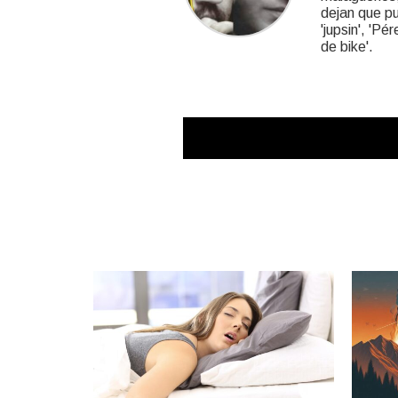
dejan que pub
'jupsin', 'Pé
de bike'.