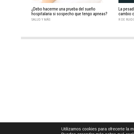
¿Debo hacerme una prueba del sueño
La pesadi
hospitalaria si sospecho que tengo apneas?
cambio c
SALUD Y MÁS
R DE RUID
Utilizamos cookies para ofrecerte la 