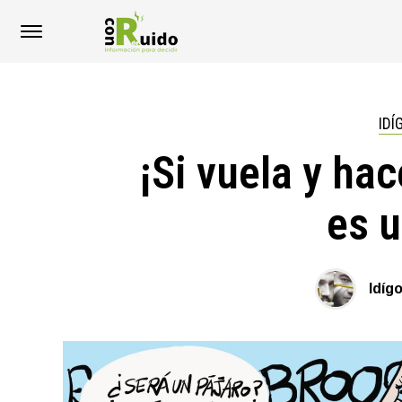
IDÍ
¡Si vuela y ha
es u
Idíg