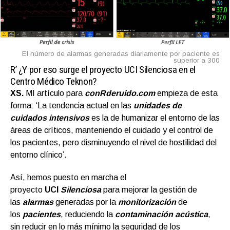
El número de alarmas generadas diariamente por paciente es
superior a 300
R’
¿Y por eso surge el proyecto UCI Silenciosa en el
Centro Médico Teknon?
XS.
MI artículo para
conRderuido.com
empieza de esta
forma: ‘La tendencia actual en las
unidades de
cuidados intensivos
es la de humanizar el entorno de las
áreas de críticos, manteniendo el cuidado y el control de
los pacientes, pero disminuyendo el nivel de hostilidad del
entorno clínico’.
Así, hemos puesto en marcha el
proyecto
UCI
Silenciosa
para mejorar la gestión de
las
alarmas
generadas por la
monitorización
de
los
pacientes
, reduciendo la
contaminación acústica
,
sin reducir en lo más mínimo la seguridad de los