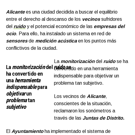
Alicante
es una ciudad decidida a buscar el equilibrio
entre el derecho al descanso de los
vecinos
sufridores
del
ruido
y el potencial económico de las
empresas del
ocio
. Para ello, ha instalado un sistema en red de
sensores
de
medición acústica
en los puntos más
conflictivos de la ciudad.
La
monitorización
del
ruid
o
se ha
La
monitorización
del
ruid
o
se
convertido en una herramienta
ha convertido en
indispensable para objetivar un
una
herramienta
problema tan subjetivo.
indispensable
para
objetivar
un
Los vecinos de
Alicante
,
problema
tan
conscientes de la situación,
subjetivo
reclamaron los sonómetros a
través de las
Juntas de Distrito.
El
Ayuntamiento
ha implementado el sistema de