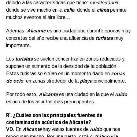
debido a las características que tiene:
mediterráne
a,
donde se vive mucho en la
calle
, donde el
clima
permite
muchos eventos al aire libre…
Además,
Alicante
es una ciudad que durante épocas muy
concretas del año recibe una afluencia de
turistas
muy
importante.
Los
turistas
se suelen concentrar en zonas reducidas y
suponen un aumento de la densidad de la población.
Estos turistas se sitúan en un momento dado en
zonas
de ocio
, en zonas alrededor de la
playa
principalmente.
Por todo esto,
Alicante
es una ciudad en la que el
ruido
es uno de los asuntos más preocupantes.
R’.
¿Cuáles son las principales fuentes de
contaminación acústica
de Alicante?
VD.
En
Alicante
hay varias fuentes de
ruido
que nos
preocupan mucho. Por una parte, está el
tráfico
y la