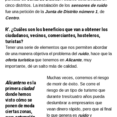
cinco distritos. La instalación de los
sensores de ruido
fue una petición de la
Junta de Distrito número 1
, de
Centro
.
R’.
¿Cuáles son los beneficios que van a obtener los
ciudadanos, vecinos, comerciantes, hosteleros,
turistas?
Tener una serie de elementos que nos permiten abordar
de una manera objetiva el problema del
ruid
o
, hace que la
oferta turística
que tenemos en
Alicante
, muy
importante, dé un salto más de calidad.
Muchas veces, corremos el riesgo
Alicante
no es la
de morir de éxito. Se corre el
primera
ciudad
riesgo de un tipo de turismo que
donde hemos
durante tres/cuatro años pueda
visto cómo se
deslumbrar a empresarios que
ponen de
moda
vean dinero rápido, pero que al final
ciertas zonas,
lo que genera es
ruido
y