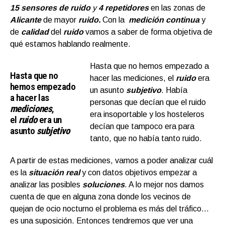
15
sensores de ruido
y
4 repetidores
en las zonas de
Alicante
de mayor
ruido.
Con la
medición continua
y
de
calidad
del
ruido
vamos a saber de forma objetiva de
qué estamos hablando realmente.
Hasta que no hemos empezado a
Hasta que no
hacer las mediciones, el
ruido
era
hemos empezado
un asunto
subjetivo
. Había
a hacer las
personas que decían que el ruido
mediciones
,
era insoportable y los hosteleros
el
ruido
era un
decían que tampoco era para
asunto
subjetivo
tanto, que no había tanto ruido.
A partir de estas mediciones, vamos a poder analizar cuál
es la
situación real
y con datos objetivos empezar a
analizar las posibles
soluciones
. A lo mejor nos damos
cuenta de que en alguna zona donde los vecinos de
quejan de ocio nocturno el problema es más del tráfico…
es una suposición. Entonces tendremos que ver una