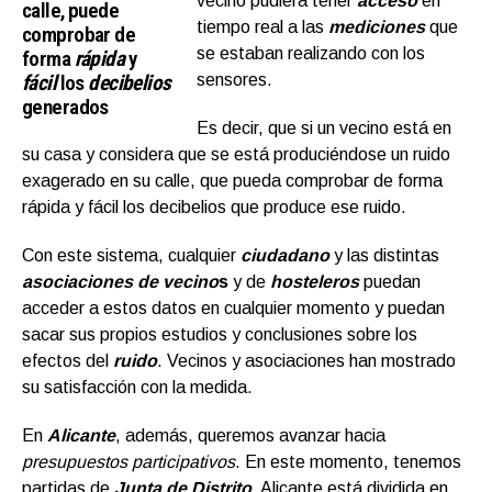
vecino pudiera tener
acceso
en
calle, puede
tiempo real a las
mediciones
que
comprobar de
se estaban realizando con los
forma
rápida
y
fácil
los
decibelios
sensores.
generados
Es decir, que si un vecino está en
su casa y considera que se está produciéndose un ruido
exagerado en su calle, que pueda comprobar de forma
rápida y fácil los decibelios que produce ese ruido.
Con este sistema, cualquier
ciudadano
y las distintas
asociaciones de vecino
s
y de
hosteleros
puedan
acceder a estos datos en cualquier momento y puedan
sacar sus propios estudios y conclusiones sobre los
efectos del
ruido
. Vecinos y asociaciones han mostrado
su satisfacción con la medida.
En
Alicante
, además, queremos avanzar hacia
presupuestos participativos
. En este momento, tenemos
partidas de
Junta de Distrito
. Alicante está dividida en