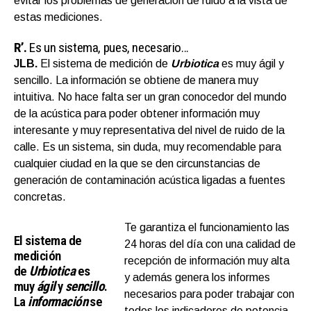
evitar los problemas de generación de ruido a la vista de
estas mediciones.
R’.
Es un sistema, pues, necesario…
JLB.
El sistema de medición de
Urbiotica
es muy ágil y
sencillo. La información se obtiene de manera muy
intuitiva. No hace falta ser un gran conocedor del mundo
de la acústica para poder obtener información muy
interesante y muy representativa del nivel de ruido de la
calle. Es un sistema, sin duda, muy recomendable para
cualquier ciudad en la que se den circunstancias de
generación de contaminación acústica ligadas a fuentes
concretas.
Te garantiza el funcionamiento las
El sistema de
24 horas del día con una calidad de
medición
recepción de información muy alta
de
Urbiotica
es
y además genera los informes
muy
ágil
y
sencillo
.
necesarios para poder trabajar con
La
información
se
todos los indicadores de potencia