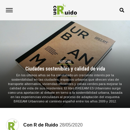
NOTICIAS
Ciudades sostenibles y calidad de vida
En los últimos años se ha constatado un creciente interés por la
sostenibilidad en las ciudades, espacios urbanos que ofrecen vías de
transporte alternativo, viviendas eficientes y zonas verdes para mejorar la
calidad de vida de sus residentes. El libro BREEAM ES Urbanismo surge
como una aportación al debate en torno a la sostenibilidad urbana, basada
en las experiencias vinculadas al proceso de adaptación del esquema
BREEAM Urbanismo al contexto español entre los años 2009 y 2012.
Con R de Ruido
28/05/2020