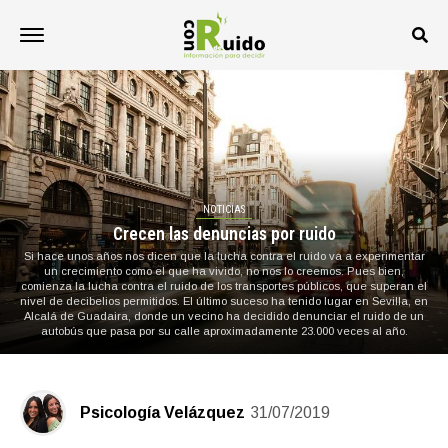
NOTICIAS
Crecen las denuncias por ruido
Si hace unos años nos dicen que la lucha contra el ruido va a experimentar
un crecimiento como el que ha vivido, no nos lo creemos. Pues bien,
comienza la lucha contra el ruido de los transportes públicos, que superan el
nivel de decibelios permitidos. El último suceso ha tenido lugar en Sevilla, en
Alcalá de Guadaira, donde un vecino ha decidido denunciar el ruido de un
autobús que pasa por su calle aproximadamente 23.000 veces al año.
Psicología Velázquez
31/07/2019