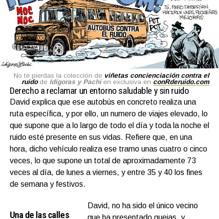
No te pierdas la colección de
viñetas concienciación contra el
ruido
de
Idígoras y Pachi
en exclusiva en
conRderuido.com
Derecho a reclamar un entorno saludable y sin ruido
David explica que ese autobús en concreto realiza una
ruta específica, y por ello, un numero de viajes elevado, lo
que supone que a lo largo de todo el día y toda la noche el
ruido esté presente en sus vidas. Refiere que, en una
hora, dicho vehículo realiza ese tramo unas cuatro o cinco
veces, lo que supone un total de aproximadamente 73
veces al día, de lunes a viernes, y entre 35 y 40 los fines
de semana y festivos.
David, no ha sido el único vecino
Una de las calles
que ha presentado quejas, y