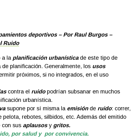
pamientos deportivos – Por Raul Burgos –
el Ruido
 a la
planificación urbanística
de este tipo de
a de planificación. Generalmente, los
usos
rmitir próximos, si no integrados, en el uso
as
contra el
ruido
podrían subsanar en muchos
ificación urbanística.
va
supone por sí misma la
emisión
de
ruido
: correr,
e pelota, rebotes, silbidos, etc. Además del emitido
e con sus
aplausos
y
gritos.
ido, por salud y por convivencia.