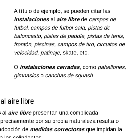
A título de ejemplo, se pueden citar las
instalaciones
al
aire libre
de
campos de
futbol, campos de futbol-sala, pistas de
baloncesto, pistas de paddle, pistas de tenis,
a
frontón, piscinas, campos de tiro, circuitos de
velocidad, patinaje,
skate, etc.
O
instalaciones cerradas
, como
pabellones,
gimnasios
o
canchas de squash
.
l aire libre
s
al
aire libre
presentan una complicada
 precisamente por su propia naturaleza resulta o
 adopción de
medidas correctoras
que impidan la
a los colindantes.