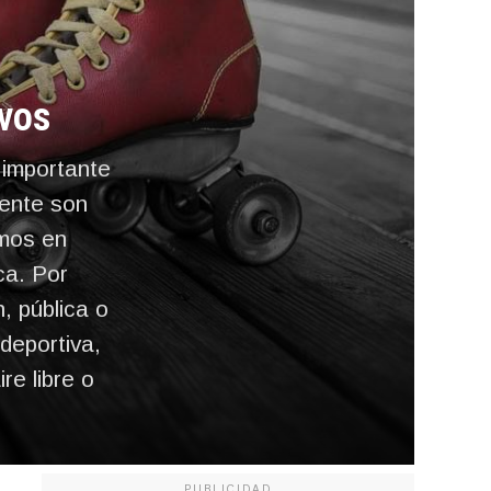
ivos
 importante
mente son
smos en
ca. Por
, pública o
 deportiva,
re libre o
PUBLICIDAD