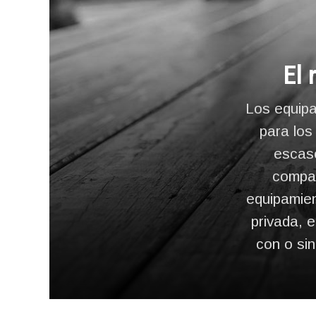
El 
Los equipa
para los
escaso
compar
equipamien
privada, e
con o sin