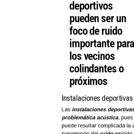
deportivos
pueden ser un
foco de ruido
importante par
los vecinos
colindantes o
próximos
Instalaciones deportivas a
Las
instalaciones deportiva
problemática acústica
, pues
puede resultar complicada la
transmisión del
ruido
emitido 