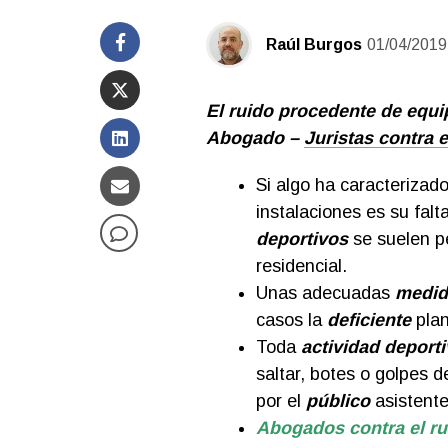
Raúl Burgos
01/04/2019
El ruido procedente de equi
Abogado –
Juristas contra 
Si algo ha caracterizado
instalaciones es su falt
deportivos
se suelen pe
residencial.
Unas adecuadas
medid
casos la
deficiente
plan
Toda
actividad deporti
saltar, botes o golpes d
por el
público
asistent
Abogados contra el ru