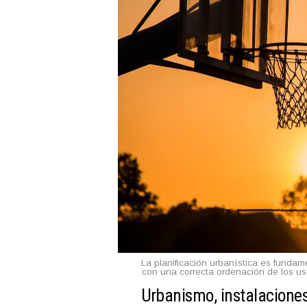
La planificación urbanística es fundame
con una correcta ordenación de los u
Urbanismo, instalaciones