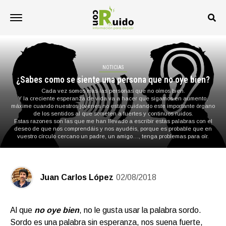
NOTICIAS
¿Sabes como se siente una persona que no oye bien?
Cada vez somos más las personas que no oímos bien.
Y la creciente esperanza de vida va a hacer que sigamos en aumento,
máxime cuando nuestros jóvenes no están cuidando este importante órgano
de los sentidos al que someten a fuertes y continuos ruidos.
Estas razones son las que me han llevado a escribir estas palabras con el
deseo de que nos comprendáis y nos ayudéis, porque es probable que en
vuestro círculo cercano un padre, un amigo…, tenga problemas para oír.
Juan Carlos López
02/08/2018
Al que
no oye bien
, no le gusta usar la palabra sordo.
Sordo es una palabra sin esperanza, nos suena fuerte,