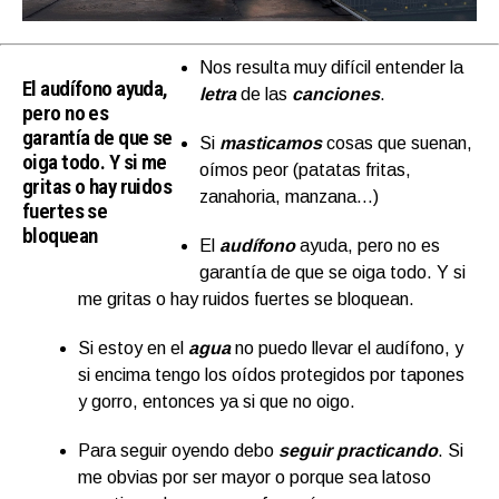
Nos resulta muy difícil entender la
El audífono ayuda,
letra
de las
canciones
.
pero no es
garantía de que se
Si
masticamos
cosas que suenan,
oiga todo. Y si me
oímos peor (patatas fritas,
gritas o hay ruidos
zanahoria, manzana…)
fuertes se
bloquean
El
audífono
ayuda, pero no es
garantía de que se oiga todo. Y si
me gritas o hay ruidos fuertes se bloquean.
Si estoy en el
agua
no puedo llevar el audífono, y
si encima tengo los oídos protegidos por tapones
y gorro, entonces ya si que no oigo.
Para seguir oyendo debo
seguir practicando
. Si
me obvias por ser mayor o porque sea latoso