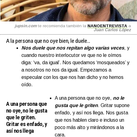
jupsin.com
te recomienda también la
NANOENTREVISTA
a
Juan Carlos López
A la persona que no oye bien, le duele…
Nos duele que nos repitan algo varias veces
, y
cuando nuestro interlocutor ve que no le oímos
diga: ‘va, da igual’. Nos quedamos ‘mosqueados’ y
a nosotros no nos da igual. Empezamos a
especular con los que nos han dicho y no hemos
oído.
A una persona que no oye,
no le
A una persona que
gusta que le griten
. Gritar supone
no oye, no le gusta
enfado, y así nos llega. Nos gusta
que le griten.
que nos hablen claro e incluso un
Gritar es enfado, y
poco más alto y mirándonos a la
así nos llega
cara.