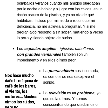
odiaba los veranos cuando mis amigos quedaban
por la noche a hablar y a jugar con las chicas, en un
rincón oscuro de la piscina, y yo no oía de qué
hablaban. Incluso por mi miedo a reconocer mi
deficiencia, no me atrevía a preguntar. Y si me
decían algo respondía sin saber, metiendo a veces
la pata y siendo objeto de burlas.
Los
espacios amplios
–
iglesias, pabellones
–
con grandes ventanales
también son un
impedimento y en ellos oímos peor.
La
puerta abierta
nos incomoda,
Nos hace mucho
es como si se nos escapara el
daño la máquina de
sonido.
café de los bares,
el viento, los
La
televisión
es un
problema
, ya
motores… Muchos
que no la oímos. Y somos
oímos los ruidos,
conscientes de que si subimos el
pero no