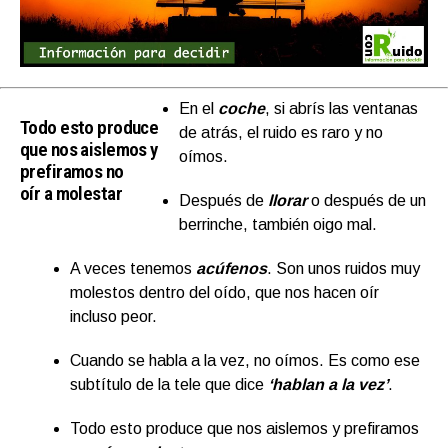
En el
coche
, si abrís las ventanas
Todo esto produce
de atrás, el ruido es raro y no
que nos aislemos y
oímos.
prefiramos no
oír a molestar
Después de
llorar
o después de un
berrinche, también oigo mal.
A veces tenemos
acúfenos
. Son unos ruidos muy
molestos dentro del oído, que nos hacen oír
incluso peor.
Cuando se habla a la vez, no oímos. Es como ese
subtítulo de la tele que dice
‘hablan a la vez’
.
Todo esto produce que nos aislemos y prefiramos