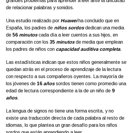
grandes problemas para aprender a leer ante la dificultad
de relacionar palabras y sonidos.
Una estudio realizado por
Huawei
ha concluido que en
España, los padres de
niños sordos
dedican una media
de
56
minutos
cada día a leer cuentos a sus hijos, en
comparación con los
35
minutos
de media que emplean
los padres de niños con
capacidad auditiva completa
.
Las estadísticas indican que estos niños generalmente se
quedan atrás en el proceso de aprendizaje de la lectura
con respecto a sus compañeros oyentes. La mayoría de
los jóvenes de
16
años
sordos tienen como promedio una
edad de lectura correspondiente a la de un niño de
9
años
.
La lengua de signos no tiene una forma escrita, y no
existe una traducción directa de cada palabra al resto de
idiomas, lo que plantea un gran desafío para los niños
sordos que están aprendiendo a leer.