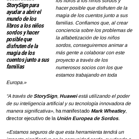
los libros a los niños sordos y
StorySign
para
hacer posible que disfruten de la
ayudar a abrir el
magia de los cuentos junto a sus
mundo de los
familias. Confiamos que, al crear
libros a los niños
conciencia sobre los problemas de
sordos y hacer
la alfabetización de los niños
posible que
disfruten de la
sordos, conseguiremos animar a
magia de los
más gente a colaborar con este
cuentos junto a sus
proyecto a través de los
familias
numerosos socios con los que
estamos trabajando en toda
Europa.»
“A través de
StorySign
,
Huawei
está utilizando el poder
de su inteligencia artificial y su tecnología innovadora de
manera significativa»
, ha manifestado
Mark Wheatley
,
director ejecutivo de la
Unión Europea de Sordos
.
«Estamos seguros de que esta herramienta tendrá un