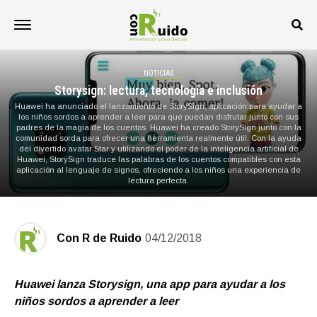
NOTICIAS
Storysign: lectura, tecnología e inclusión
Huawei ha anunciado el lanzamiento de StorySign, aplicación para ayudar a
los niños sordos a aprender a leer para que puedan disfrutar junto con sus
padres de la magia de los cuentos. Huawei ha creado StorySign junto con la
comunidad sorda para ofrecer una herramienta realmente útil. Con la ayuda
del divertido avatar Star y utilizando el poder de la inteligencia artificial de
Huawei, StorySign traduce las palabras de los cuentos compatibles con esta
aplicación al lenguaje de signos, ofreciendo a los niños una experiencia de
lectura perfecta.
Con R de Ruido
04/12/2018
Huawei lanza Storysign,
una app para ayudar a los
niños sordos a aprender a leer