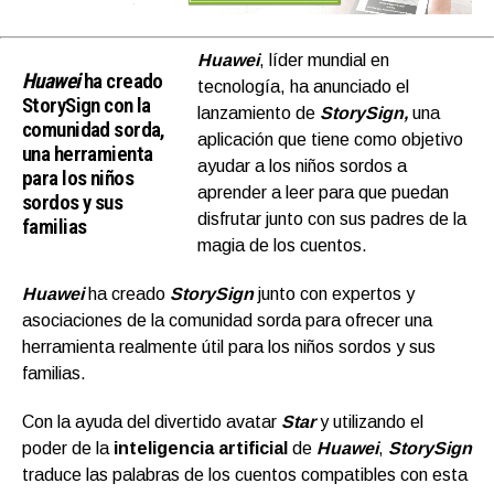
Huawei
, líder mundial en
Huawei
ha creado
tecnología, ha anunciado el
StorySign con la
lanzamiento de
StorySign,
una
comunidad sorda,
aplicación que tiene como objetivo
una herramienta
ayudar a los niños sordos a
para los niños
aprender a leer para que puedan
sordos y sus
disfrutar junto con sus padres de la
familias
magia de los cuentos.
Huawei
ha creado
StorySign
junto con expertos y
asociaciones de la comunidad sorda para ofrecer una
herramienta realmente útil para los niños sordos y sus
familias.
Con la ayuda del divertido avatar
Star
y utilizando el
poder de la
inteligencia artificial
de
Huawei
,
StorySign
traduce las palabras de los cuentos compatibles con esta