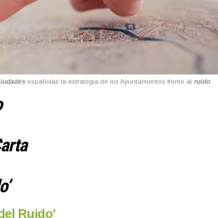
iudades
españolas la estrategia de los Ayuntamientos frente al
ruido
o
Carta
o’
del Ruido’