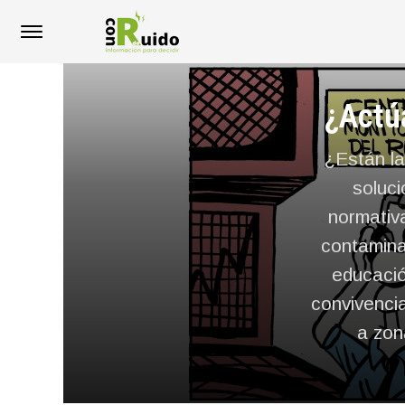
¿Actú
¿Están l
soluci
normativa
contamina
educació
convivenci
a zon