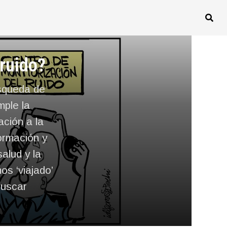
ruido?
squeda de
mple la
ación a la
ormación y
alud y la
s ‘viajado’
buscar