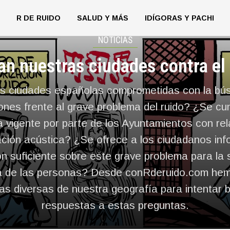
R DE RUIDO
SALUD Y MÁS
IDÍGORAS Y PACHI
NOTICIAS
an nuestras ciudades contra el 
as ciudades españolas comprometidas con la bú
ones frente al grave problema del ruido? ¿Se cu
 vigente por parte de los Ayuntamientos con rel
ción acústica? ¿Se ofrece a los ciudadanos inf
n suficiente sobre este grave problema para la s
a de las personas? Desde conRderuido.com hemo
as diversas de nuestra geografía para intentar 
respuestas a estas preguntas.