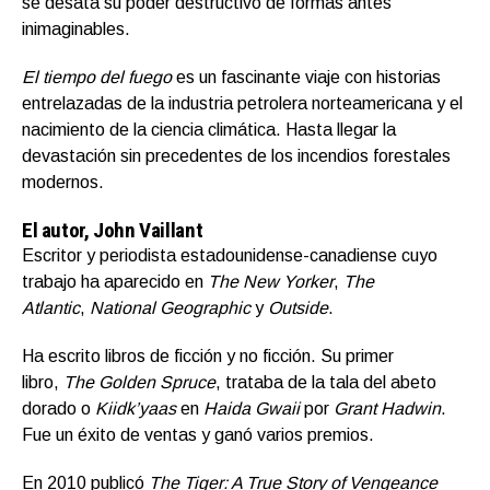
se desata su poder destructivo de formas antes
inimaginables.
El tiempo del fuego
es un fascinante viaje con historias
entrelazadas de la industria petrolera norteamericana y el
nacimiento de la ciencia climática. Hasta llegar la
devastación sin precedentes de los incendios forestales
modernos.
El autor, John Vaillant
Escritor y periodista estadounidense-canadiense cuyo
trabajo ha aparecido en
The New Yorker
,
The
Atlantic
,
National Geographic
y
Outside
.
Ha escrito libros de ficción y no ficción. Su primer
libro,
The Golden Spruce
, trataba de la tala del abeto
dorado o
Kiidk’yaas
en
Haida Gwaii
por
Grant Hadwin
.
Fue un éxito de ventas y ganó varios premios.
En 2010 publicó
The Tiger: A True Story of Vengeance