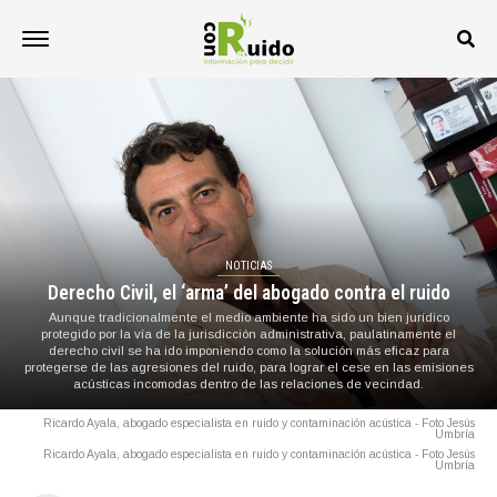
NOTICIAS
Derecho Civil, el ‘arma’ del abogado contra el ruido
Aunque tradicionalmente el medio ambiente ha sido un bien jurídico
protegido por la vía de la jurisdicción administrativa, paulatinamente el
derecho civil se ha ido imponiendo como la solución más eficaz para
protegerse de las agresiones del ruido, para lograr el cese en las emisiones
acústicas incomodas dentro de las relaciones de vecindad.
Ricardo Ayala, abogado especialista en ruido y contaminación acústica - Foto Jesús
Umbría
Ricardo Ayala, abogado especialista en ruido y contaminación acústica - Foto Jesús
Umbría