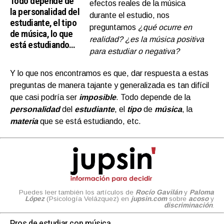
Todo depende de
efectos reales de la música
la personalidad del
durante el estudio, nos
estudiante, el tipo
preguntamos
¿qué ocurre en
de música, lo que
realidad? ¿es la música positiva
está estudiando…
para estudiar o negativa?
Y lo que nos encontramos es que, dar respuesta a estas
preguntas de manera tajante y generalizada es tan difícil
que casi podría ser
imposible
. Todo depende de la
personalidad
del
estudiante
, el
tipo
de
música
, la
materia
que se está estudiando, etc.
Puedes leer también los artículos de
Rocío Gavilán
y
Paloma
López
(Psicología Velázquez) en
jupsin.com
sobre
acoso
y
discriminación
.
Pros de estudiar con música