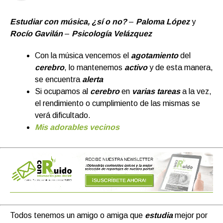
Estudiar con música, ¿sí o no?
–
Paloma López
y
Rocío Gavilán
–
Psicología Velázquez
Con la música vencemos el
agotamiento
del
cerebro
, lo mantenemos
activo
y de esta manera,
se encuentra
alerta
Si ocupamos al
cerebro
en
varias tareas
a la vez,
el rendimiento o cumplimiento de las mismas se
verá dificultado.
Mis adorables vecinos
Todos tenemos un amigo o amiga que
estudia
mejor por