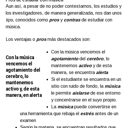
Aun así, a pesar de no poder contestarnos, los estudios y
los investigadores, de manera generalizada, nos dan unos
tips
, conocidos como
pros
y
contras
de estudiar con
música.
Los ventajas o
pros
más destacados son:
Con la música vencemos el
Con la música
agotamiento
del
cerebro
, lo
vencemos el
mantenemos
activo
y de esta
agotamiento del
manera, se encuentra
alerta
cerebro, lo
Si el estudiante se encuentra en un
mantenemos
sitio con ruido de fondo, la
música
activo y, de esta
le permite
aislarse
de ese entorno
manera, en alerta
y concentrarse en el suyo propio.
La
música
puede convertirse en
una herramienta que rebaja el
estrés
antes de un
examen
Según la materia, se encuentran resultados que