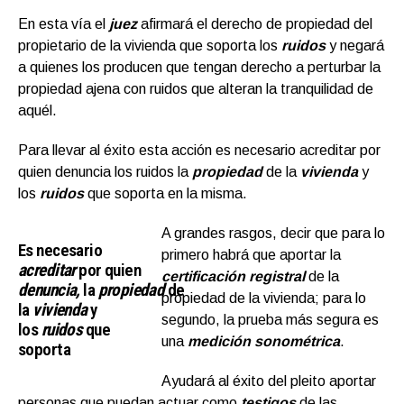
En esta vía el
juez
afirmará el derecho de propiedad del
propietario de la vivienda que soporta los
ruidos
y negará
a quienes los producen que tengan derecho a perturbar la
propiedad ajena con ruidos que alteran la tranquilidad de
aquél.
Para llevar al éxito esta acción es necesario acreditar por
quien denuncia los ruidos la
propiedad
de la
vivienda
y
los
ruidos
que soporta en la misma.
A grandes rasgos, decir que para lo
Es necesario
primero habrá que aportar la
acreditar
por quien
certificación registral
de la
denuncia,
la
propiedad
de
propiedad de la vivienda; para lo
la
vivienda
y
segundo, la prueba más segura es
los
ruidos
que
una
medición sonométrica
.
soporta
Ayudará al éxito del pleito aportar
personas que puedan actuar como
testigos
de las