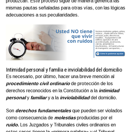
produzcan. Este proceso sigue de manera genérica las
mismas pautas señaladas para otras vías, con las lógicas
adecuaciones a sus peculiaridades.
Intimidad personal y familia e inviolabilidad del domicilio
Es necesario, por último, hacer una breve mención al
procedimiento civil ordinario
de protección de los
derechos reconocidos en la Constitución a la
intimidad
personal
y
familiar
y a la
inviolabilidad
del domicilio.
Son
derechos fundamentales
que pueden ser violados
como consecuencia de
molestias
producidas por el
ruido.
Los Juzgados y Tribunales civiles ordinarios en
estos casos tienen la «primera palabra» y el Tribunal