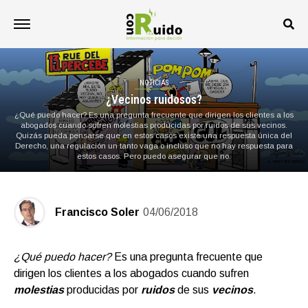
NOTICIAS
¿Vecinos ruidosos?
¿Qué puedo hacer? Es una pregunta frecuente que dirigen los clientes a los
abogados cuando sufren molestias producidas por ruidos de sus vecinos.
Quizás pueda pensarse que en estos casos existe una respuesta única del
Derecho, una regulación un tanto vaga o incluso que no hay respuesta para
estos casos. Pero puedo asegurar que no.
Francisco Soler
04/06/2018
¿Qué puedo hacer?
Es una pregunta frecuente que
dirigen los clientes a los abogados cuando sufren
molestias
producidas por
ruidos
de sus
vecinos
.