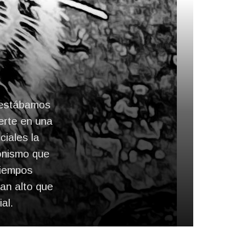
s estábamos
erte en una
ciales la
onismo que
tiempos
an alto que
al.