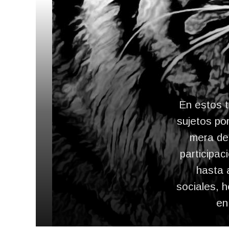
En estos t
sujetos po
mera dec
participa
hasta 
sociales, 
en