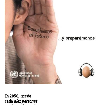
En
2050,
una
de
cada
diez
personas