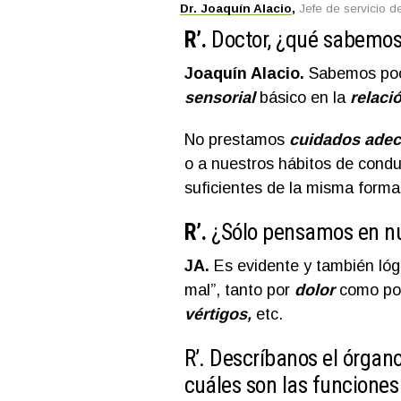
Dr. Joaquín Alacio
,
Jefe de servicio 
R’.
Doctor, ¿qué sabemos 
Joaquín Alacio.
Sabemos poco
sensorial
básico en la
relaci
No prestamos
cuidados ade
o a nuestros hábitos de cond
suficientes de la misma forma
R’.
¿Sólo pensamos en nu
JA.
Es evidente y también lóg
mal”, tanto por
dolor
como po
vértigos,
etc.
R’.
Descríbanos el órgano
cuáles son las funciones