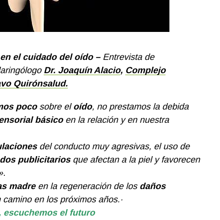
n el cuidado del oído –
Entrevista de
olaringólogo
Dr. Joaquín Alacio
,
Complejo
avo Quirónsalud.
mos poco
sobre el
oído
, no prestamos la debida
ensorial básico
en la relación y en nuestra
laciones
del conducto muy agresivas, el uso de
dos publicitarios
que afectan a la piel y favorecen
»
.
as madre
en la regeneración de los
daños
 camino en los próximos años.·
, escuchemos el futuro