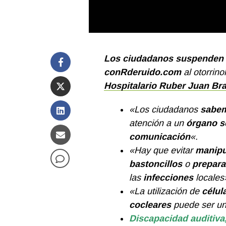
Los ciudadanos suspenden e
conRderuido.com
al otorrin
Hospitalario Ruber Juan Br
«Los ciudadanos
sabe
atención a un
órgano s
comunicación
«.
«Hay que evitar
manipu
bastoncillos
o
prepara
las
infecciones
locales
«La utilización de
célul
cocleares
puede ser un
Discapacidad auditiva