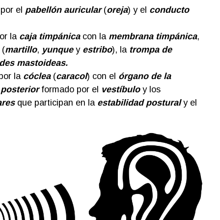
por el
pabellón auricular
(
oreja
) y el
conducto
or la
caja timpánica
con la
membrana timpánica
,
(
martillo
,
yunque
y
estribo
), la
trompa de
des mastoideas.
por la
cóclea
(
caracol
) con el
órgano de la
 posterior
formado por el
vestíbulo
y los
ares
que participan en la
estabilidad postural
y el