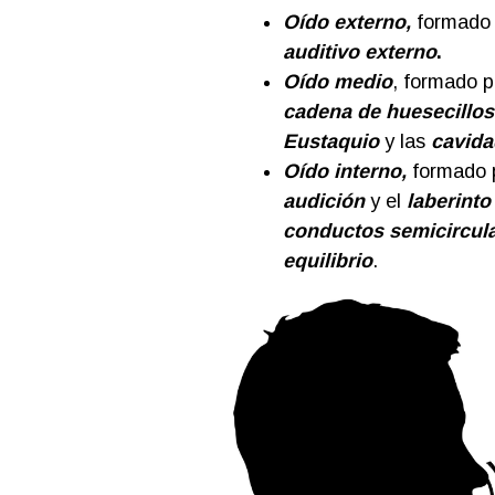
Oído externo,
formado 
auditivo externo
.
Oído medio
, formado p
cadena de huesecillos
Eustaquio
y las
cavida
O
ído interno,
formado 
audición
y el
laberinto
conductos semicircul
equilibrio
.