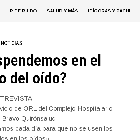
R DE RUIDO
SALUD Y MÁS
IDÍGORAS Y PACHI
NOTICIAS
spendemos en el
o del oído?
TREVISTA
rvicio de ORL del Complejo Hospitalario
 Bravo Quirónsalud
hamos cada día para que no se usen los
los en los oídos»