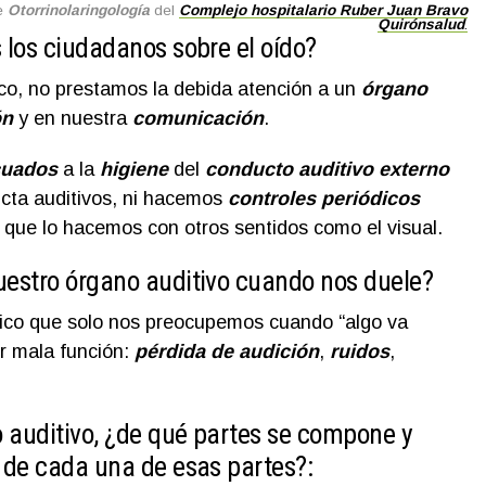
de
Otorrinolaringología
del
Complejo hospitalario
Ruber Juan Bravo
Quirónsalud
.
los ciudadanos sobre el oído?
, no prestamos la debida atención a un
órgano
ón
y en nuestra
comunicación
.
cuados
a la
higiene
del
c
onducto auditivo externo
ucta auditivos, ni hacemos
controles periódicos
 que lo hacemos con otros sentidos como el visual.
estro órgano auditivo cuando nos duele?
ico que solo nos preocupemos cuando “algo va
r mala función:
pérdida de audición
,
ruidos
,
 auditivo, ¿de qué partes se compone y
 de cada una de esas partes?: